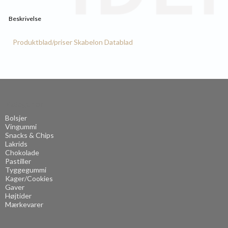
Beskrivelse
Produktblad/priser
Skabelon
Datablad
Kategorier
Bolsjer
Vingummi
Snacks & Chips
Lakrids
Chokolade
Pastiller
Tyggegummi
Kager/Cookies
Gaver
Højtider
Mærkevarer
.