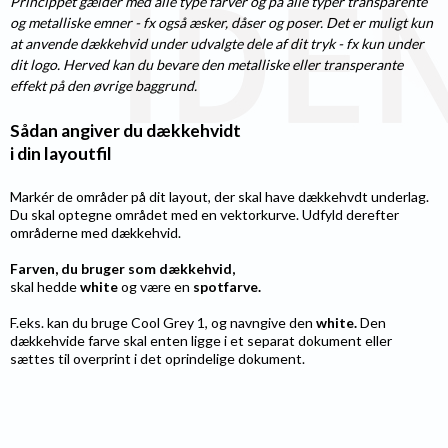
Princippet gælder med alle type farver og på alle typer transparente
og metalliske emner - fx også æsker, dåser og poser. Det er muligt kun
at anvende dækkehvid under udvalgte dele af dit tryk - fx kun under
dit logo. Herved kan du bevare den metalliske eller transperante
effekt på den øvrige baggrund.
Sådan angiver du dækkehvidt
i din layoutfil
Markér de områder på dit layout, der skal have dækkehvdt underlag.
Du skal optegne området med en vektorkurve. Udfyld derefter
områderne med dækkehvid.
Farven, du bruger som dækkehvid,
skal hedde
white
og være en
spotfarve.
F.eks. kan du bruge Cool Grey 1, og navngive den
white.
​​​​​​ Den
dækkehvide farve skal enten ligge i et separat dokument eller
sættes til overprint i det oprindelige dokument.