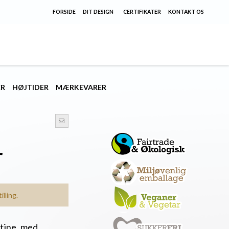
FORSIDE
DIT DESIGN
CERTIFIKATER
KONTAKT OS
ER
HØJTIDER
MÆRKEVARER
r
lling.
tine, med