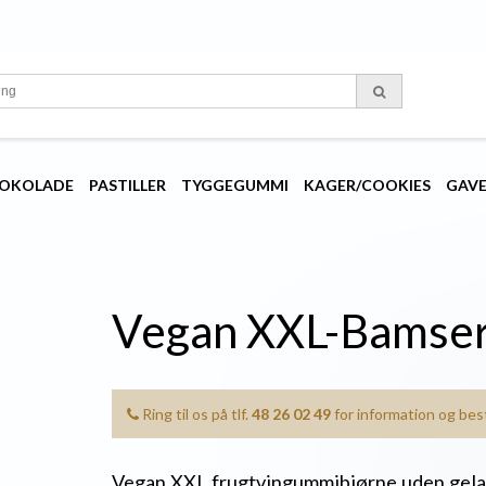
OKOLADE
PASTILLER
TYGGEGUMMI
KAGER/COOKIES
GAV
Vegan XXL-Bamse
Ring til os på tlf.
48 26 02 49
for information og besti
Vegan XXL frugtvingummibjørne uden gela