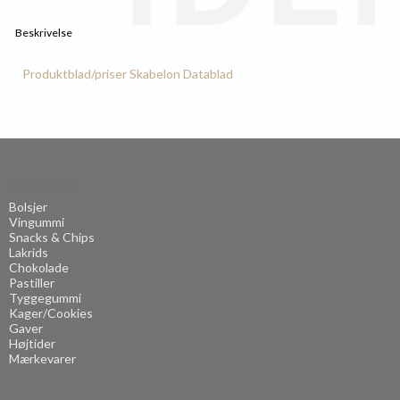
Beskrivelse
Produktblad/priser
Skabelon
Datablad
Kategorier
Bolsjer
Vingummi
Snacks & Chips
Lakrids
Chokolade
Pastiller
Tyggegummi
Kager/Cookies
Gaver
Højtider
Mærkevarer
.