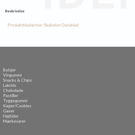
Beskrivelse
Produktblad/priser
Skabelon
Datablad
Kategorier
Bolsjer
Vingummi
Snacks & Chips
Lakrids
Chokolade
Pastiller
Tyggegummi
Kager/Cookies
Gaver
Højtider
Mærkevarer
.