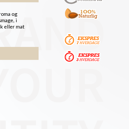
roma og
smage, i
k eller mat