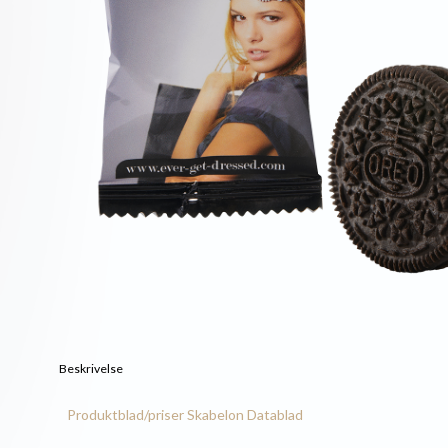
Beskrivelse
Produktblad/priser
Skabelon
Datablad