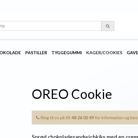
OKOLADE
PASTILLER
TYGGEGUMMI
KAGER/COOKIES
GAV
OREO Cookie
Ring til os på tlf.
48 26 02 49
for information og besti
Sprød chokoladesandwichkiks med en crem