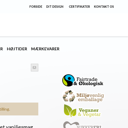
FORSIDE
DIT DESIGN
CERTIFIKATER
KONTAKT OS
ER
HØJTIDER
MÆRKEVARER
lling.
et vaniljesmag