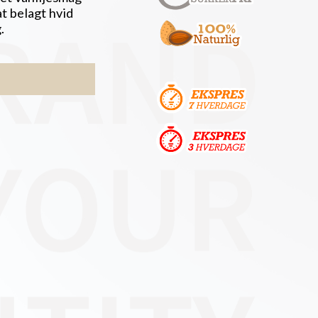
at belagt hvid
.