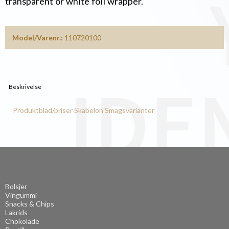
transparent or white foil wrapper.
Model/Varenr.:
110720100
Beskrivelse
Produktblad/priser
Skabelon
Smagsvarianter
Kategorier
Bolsjer
Vingummi
Snacks & Chips
Lakrids
Chokolade